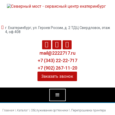

г. Екатеринбург, ул. Героев России, д. 2 ТДЦ Свердловск, этаж
4, оф.408



mail@2222717.ru
+7 (343) 22-22-717
+7 (902) 267-11-20
Заказать звонок
Главная
\
Каталог
\
Обслуживание оргтехники
\
Перепрошивка принтера