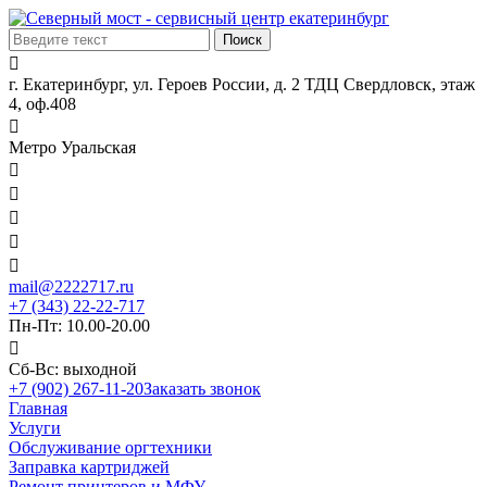

г. Екатеринбург, ул. Героев России, д. 2 ТДЦ Свердловск, этаж
4, оф.408

Метро Уральская





mail@2222717.ru
+7 (343) 22-22-717
Пн-Пт: 10.00-20.00

Сб-Вс: выходной
+7 (902) 267-11-20
Заказать звонок
Главная
Услуги
Обслуживание оргтехники
Заправка картриджей
Ремонт принтеров и МФУ