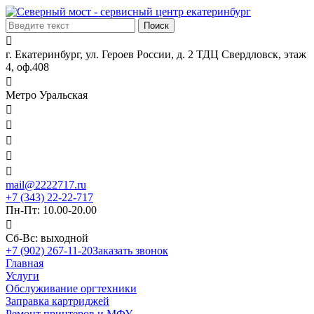

г. Екатеринбург, ул. Героев России, д. 2 ТДЦ Свердловск, этаж
4, оф.408

Метро Уральская





mail@2222717.ru
+7 (343) 22-22-717
Пн-Пт: 10.00-20.00

Сб-Вс: выходной
+7 (902) 267-11-20
Заказать звонок
Главная
Услуги
Обслуживание оргтехники
Заправка картриджей
Ремонт принтеров и МФУ