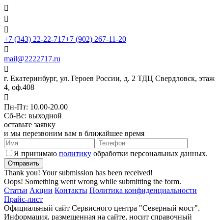



+7 (343) 22-22-717
+7 (902) 267-11-20

mail@2222717.ru

г. Екатеринбург, ул. Героев России, д. 2 ТДЦ Свердловск, этаж
4, оф.408

Пн-Пт: 10.00-20.00
Сб-Вс: выходной
оставьте заявку
и мы перезвоним вам в ближайшее время
Я принимаю
политику
обработки персональных данных.
Thank you! Your submission has been received!
Oops! Something went wrong while submitting the form.
Статьи
Акции
Контакты
Политика конфиденциальности
Прайс-лист
Официальный сайт Сервисного центра "Северный мост".
Информация, размещенная на сайте, носит справочный