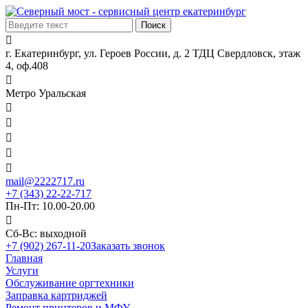

г. Екатеринбург, ул. Героев России, д. 2 ТДЦ Свердловск, этаж
4, оф.408

Метро Уральская





mail@2222717.ru
+7 (343) 22-22-717
Пн-Пт: 10.00-20.00

Сб-Вс: выходной
+7 (902) 267-11-20
Заказать звонок
Главная
Услуги
Обслуживание оргтехники
Заправка картриджей
Ремонт принтеров и МФУ