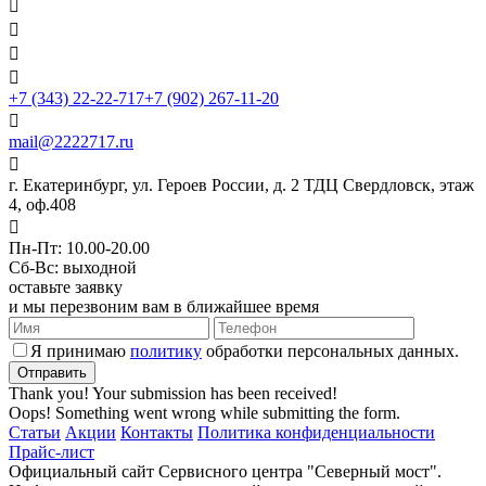




+7 (343) 22-22-717
+7 (902) 267-11-20

mail@2222717.ru

г. Екатеринбург, ул. Героев России, д. 2 ТДЦ Свердловск, этаж
4, оф.408

Пн-Пт: 10.00-20.00
Сб-Вс: выходной
оставьте заявку
и мы перезвоним вам в ближайшее время
Я принимаю
политику
обработки персональных данных.
Thank you! Your submission has been received!
Oops! Something went wrong while submitting the form.
Статьи
Акции
Контакты
Политика конфиденциальности
Прайс-лист
Официальный сайт Сервисного центра "Северный мост".