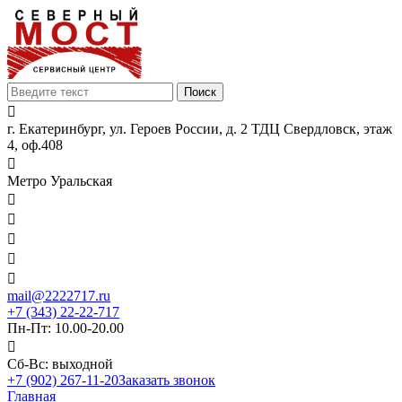

г. Екатеринбург, ул. Героев России, д. 2 ТДЦ Свердловск, этаж
4, оф.408

Метро Уральская





mail@2222717.ru
+7 (343) 22-22-717
Пн-Пт: 10.00-20.00

Сб-Вс: выходной
+7 (902) 267-11-20
Заказать звонок
Главная