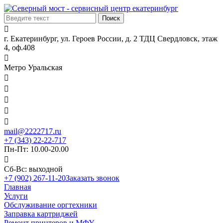

г. Екатеринбург, ул. Героев России, д. 2 ТДЦ Свердловск, этаж
4, оф.408

Метро Уральская





mail@2222717.ru
+7 (343) 22-22-717
Пн-Пт: 10.00-20.00

Сб-Вс: выходной
+7 (902) 267-11-20
Заказать звонок
Главная
Услуги
Обслуживание оргтехники
Заправка картриджей
Ремонт принтеров и МФУ