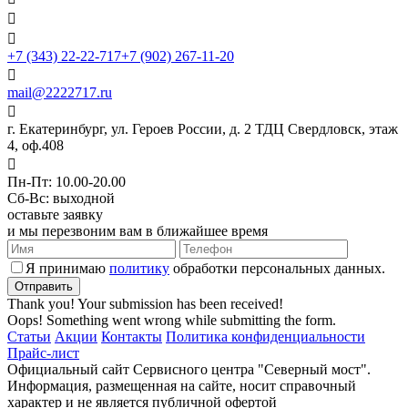


+7 (343) 22-22-717
+7 (902) 267-11-20

mail@2222717.ru

г. Екатеринбург, ул. Героев России, д. 2 ТДЦ Свердловск, этаж
4, оф.408

Пн-Пт: 10.00-20.00
Сб-Вс: выходной
оставьте заявку
и мы перезвоним вам в ближайшее время
Я принимаю
политику
обработки персональных данных.
Thank you! Your submission has been received!
Oops! Something went wrong while submitting the form.
Статьи
Акции
Контакты
Политика конфиденциальности
Прайс-лист
Официальный сайт Сервисного центра "Северный мост".
Информация, размещенная на сайте, носит справочный
характер и не является публичной офертой